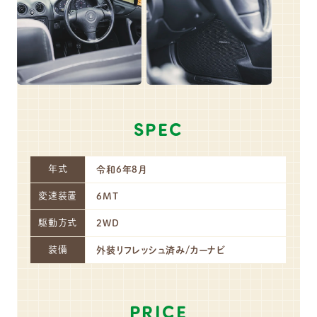
SPEC
年式
令和6年8月
変速装置
6MT
駆動方式
2WD
装備
外装リフレッシュ済み/カーナビ
PRICE